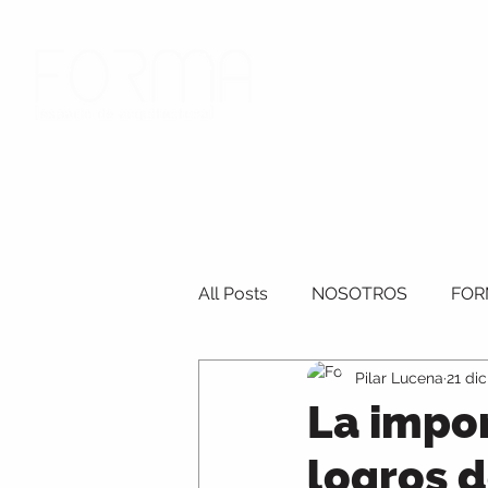
NOSOTROS
All Posts
NOSOTROS
FOR
Pilar Lucena
21 di
APOYO UNIVERSITARIO
C
La impor
logros d