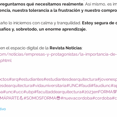
 preguntarnos qué necesitamos realmente
. Así mismo, es i
iencia, nuestra tolerancia a la frustración y nuestro compr
ño lo iniciemos con calma y tranquilidad. 
Estoy segura de 
afíos y, sobretodo, un enorme aprendizaje.
 en el espacio digital de la 
Revista Noticias
:
il.com/noticias/empresas-y-protagonistas/la-importancia-de-
.phtml
ectos
#arq
#estudiantes
#estudiantesdearquitectura
#jovenesp
esdearquitectura
#vidauniversitaria
#UNC
#faudi
#faudiunc
#ap
ba
#unc
#ucc
#ubp
#facultaddearquitectura
#2023enFORMA💯
MÁPARTE💪
#SOMOSFORMA😎
#nuevacordoba
#cordoba
#c
tivo