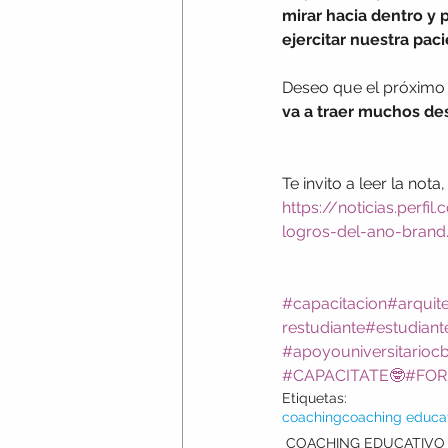
mirar hacia dentro y
ejercitar nuestra pac
Deseo que el próximo a
va a traer muchos des
Te invito a leer la nota,
https://noticias.perf
logros-del-ano-brand
#capacitacion
#arquit
restudiante
#estudiant
#apoyouniversitarioc
#CAPACITATE🤓
#FOR
Etiquetas:
coaching
coaching educa
COACHING EDUCATIVO