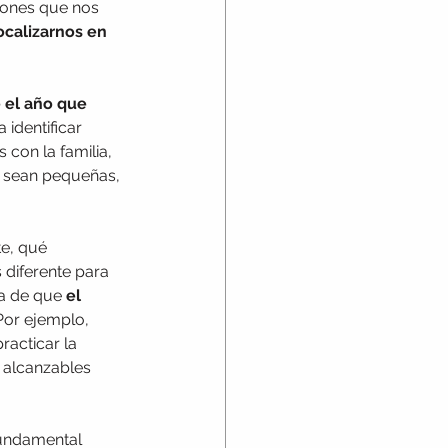
iones que nos 
ocalizarnos en 
 el año que 
identificar 
 con la familia, 
 sean pequeñas, 
e, qué 
diferente para 
da de que
 el 
Por ejemplo, 
racticar la 
s alcanzables 
fundamental 