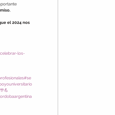
mportante 
omiso.
que el 2024 nos 
celebrar-los-
rofesionales
#se
oyouniversitario
🎊💪
ordobaargentina