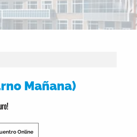
urno Mañana)
uro!
uentro Online