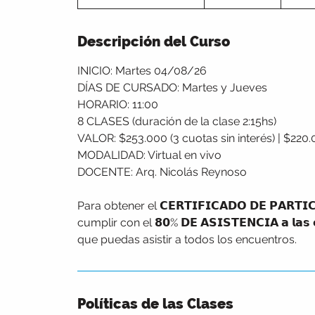
o
m
Descripción del Curso
e
n
INICIO: Martes 04/08/26
z
DÍAS DE CURSADO: Martes y Jueves
ó
HORARIO: 11:00
e
8 CLASES (duración de la clase 2:15hs)
l
VALOR: $253.000 (3 cuotas sin interés) | $220.
:
MODALIDAD: Virtual en vivo
4
DOCENTE: Arq. Nicolás Reynoso
a
g
Para obtener el 𝗖𝗘𝗥𝗧𝗜𝗙𝗜𝗖𝗔𝗗𝗢 𝗗𝗘 𝗣𝗔𝗥𝗧𝗜𝗖
o
cumplir con el 𝟴𝟬% 𝗗𝗘 𝗔𝗦𝗜𝗦𝗧𝗘𝗡𝗖𝗜𝗔 𝗮 𝗹𝗮
que puedas asistir a todos los encuentros.
Políticas de las Clases