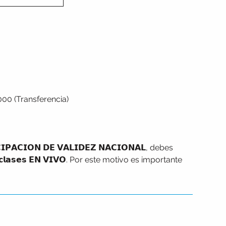
000 (Transferencia)
𝗜𝗣𝗔𝗖𝗜𝗢𝗡 𝗗𝗘 𝗩𝗔𝗟𝗜𝗗𝗘𝗭 𝗡𝗔𝗖𝗜𝗢𝗡𝗔𝗟, debes
 𝗰𝗹𝗮𝘀𝗲𝘀 𝗘𝗡 𝗩𝗜𝗩𝗢. Por este motivo es importante