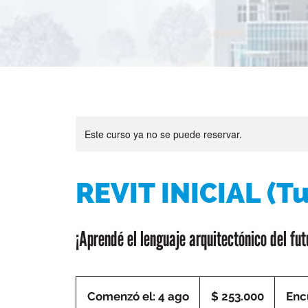
Este curso ya no se puede reservar.
REVIT INICIAL (T
¡Aprendé el lenguaje arquitectónico del fut
253.000
pesos
Comenzó el: 4 ago
C
$ 253.000
Enc
argentinos