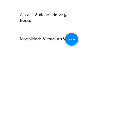
Clases:
8 clases de 2.15
horas
Modalidad:
Virtual en Vivo
Docente:
Juan F. Mantelli
*
El dictado de todos los cursos queda
sujeto a cubrir un
cupo mínimo de
inscriptos
.
*
FORMA [espacio de arquitectura] se
reserva el derecho de modificar el
calendario