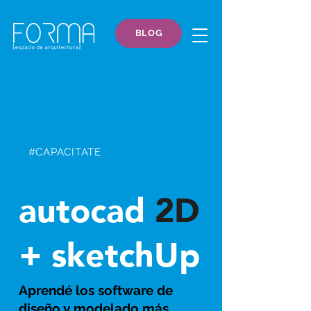
BLOG
#CAPACITATE
autocad
2D
+ sketchUp
Aprendé los software de
diseño y modelado más