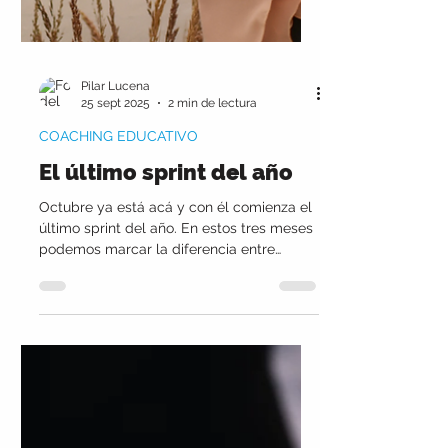
Pilar Lucena
25 sept 2025
2 min de lectura
COACHING EDUCATIVO
El último sprint del año
Octubre ya está acá y con él comienza el
último sprint del año. En estos tres meses
podemos marcar la diferencia entre
terminar el año agotados o cerrar con la
satisfacción de haber dado pasos
concretos hacia nuestras metas. En esta
nueva nota, te cuento cómo aprovechar