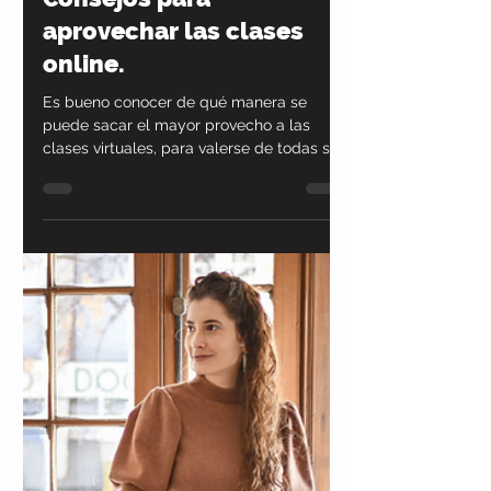
Pilar Lucena
17 ene 2024
3 min de lectura
APOYO UNIVERSITARIO
Consejos para
aprovechar las clases
online.
Es bueno conocer de qué manera se
puede sacar el mayor provecho a las
clases virtuales, para valerse de todas sus
ventajas.