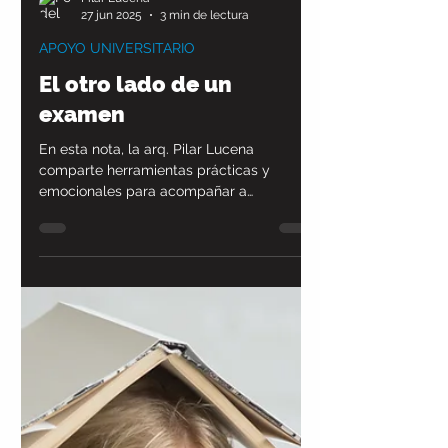
Pilar Lucena
27 jun 2025
3 min de lectura
APOYO UNIVERSITARIO
El otro lado de un
examen
En esta nota, la arq. Pilar Lucena
comparte herramientas prácticas y
emocionales para acompañar a
estudiantes universitarios en uno de los
momentos más desafiantes del año: la
época de exámenes. Desde su doble rol
como docente y coach, propone una
mirada integral que va más allá del
rendimiento académico, para aprender a
transitar esta etapa con más calma, foco
y confianza.