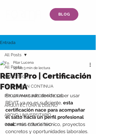
BLOG
Entrada
All Posts
Pilar Lucena
All Posts
19 feb
3 min de lectura
REVIT Pro | Certificación
NOSOTROS
FORMA
FORMACIÓN CONTINUA
En un mercado donde saber usar 
PROGRAMAS INFORMÁTICOS
REVIT ya no es suficiente, 
esta 
ARQUITECTURA & DISEÑO
certificación nace para acompañar 
APOYO UNIVERSITARIO
el salto hacia un perfil profesional 
real:
 más criterio técnico, proyectos 
COACHING EDUCATIVO
concretos y oportunidades laborales.