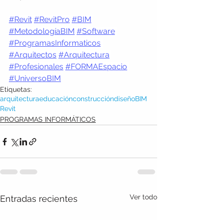
#Revit
#RevitPro
#BIM
#MetodologíaBIM
#Software
#ProgramasInformaticos
#Arquitectos
#Arquitectura
#Profesionales
#FORMAEspacio
#UniversoBIM
Etiquetas:
arquitectura
educación
construcción
diseño
BIM
Revit
PROGRAMAS INFORMÁTICOS
Ver todo
Entradas recientes