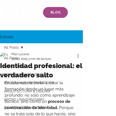
BLOG
Entrada
All Posts
Pilar Lucena
All Posts
23 oct 2025
3 min de lectura
Identidad profesional: el
NOSOTROS
verdadero salto
FORMACIÓN CONTINUA
En esta nota te invito a mirar la 
PROGRAMAS INFORMÁTICOS
formación desde un lugar más 
ARQUITECTURA & DISEÑO
profundo: no solo como aprendizaje 
APOYO UNIVERSITARIO
técnico, sino como un 
proceso de 
construcción de identidad.
 Porque 
COACHING EDUCATIVO
no se trata solo de lo que hacés, sino 