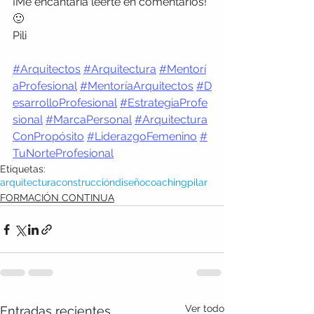
¡Me encantaría leerte en comentarios! 
🙂
Pili
#Arquitectos
#Arquitectura
#Mentorí
aProfesional
#MentoríaArquitectos
#D
esarrolloProfesional
#EstrategiaProfe
sional
#MarcaPersonal
#Arquitectura
ConPropósito
#LiderazgoFemenino
#
TuNorteProfesional
Etiquetas:
arquitectura
construcción
diseño
coaching
pilar
FORMACIÓN CONTINUA
Ver todo
Entradas recientes