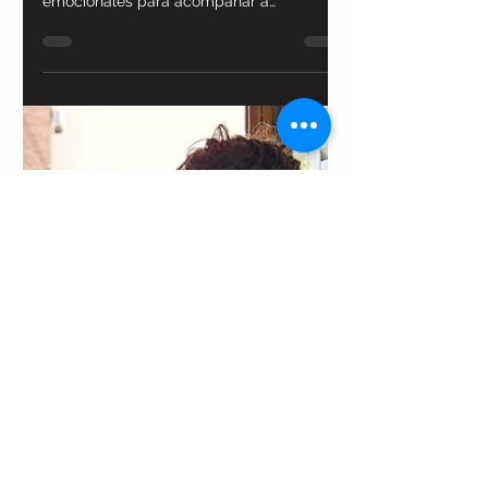
APOYO UNIVERSITARIO
El otro lado de un
examen
En esta nota, la arq. Pilar Lucena
comparte herramientas prácticas y
emocionales para acompañar a
estudiantes universitarios en uno de los
momentos más desafiantes del año: la
época de exámenes. Desde su doble rol
como docente y coach, propone una
mirada integral que va más allá del
rendimiento académico, para aprender a
transitar esta etapa con más calma, foco
y confianza.