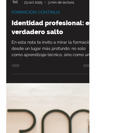
Pilar Lucena
23 oct 2025
3 min de lectura
FORMACIÓN CONTINUA
Identidad profesional: el
verdadero salto
En esta nota te invito a mirar la formación
desde un lugar más profundo: no solo
como aprendizaje técnico, sino como un
proceso de construcción de identidad.
Porque no se trata solo de lo que hacés,
sino de quién estás eligiendo ser mientras
crecés como profesional.