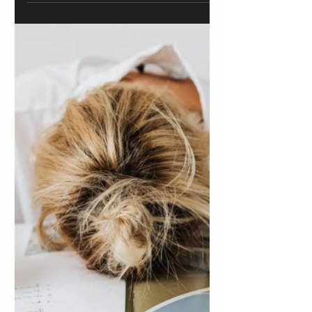
Muchas veces, sobre todo en el ámbito
académico, confundimos excelencia con
autoexigencia, y terminamos rindiendo
desde la presión, no desde el propósito.
En esta nota te comparto una mirada
desde mi rol como docente y coach
educativa para que puedas estudiar,
crecer y avanzar, sin lastimarte en el
intento.