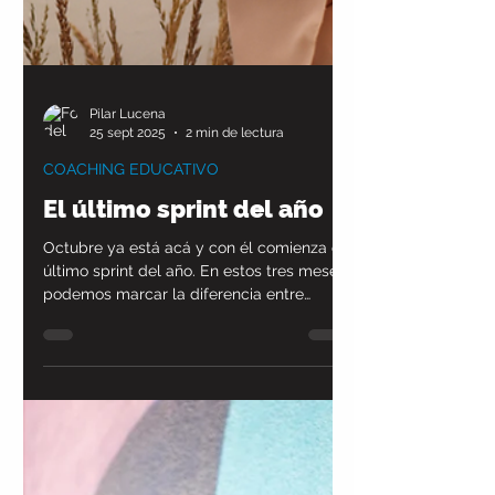
Pilar Lucena
25 sept 2025
2 min de lectura
COACHING EDUCATIVO
El último sprint del año
Octubre ya está acá y con él comienza el
último sprint del año. En estos tres meses
podemos marcar la diferencia entre
terminar el año agotados o cerrar con la
satisfacción de haber dado pasos
concretos hacia nuestras metas. En esta
nueva nota, te cuento cómo aprovechar
este trimestre final con foco e intención.