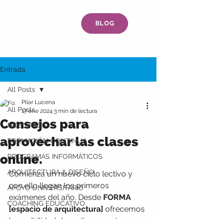
BLOG
Entrada
All Posts
Pilar Lucena
All Posts
17 ene 2024
3 min de lectura
Consejos para
NOSOTROS
aprovechar las clases
FORMACIÓN CONTINUA
online.
PROGRAMAS INFORMÁTICOS
ARQUITECTURA & DISEÑO
Comienza un nuevo ciclo lectivo y 
con ello llegan los primeros 
APOYO UNIVERSITARIO
exámenes del año. Desde 
FORMA 
COACHING EDUCATIVO
[espacio de arquitectura]
 ofrecemos 