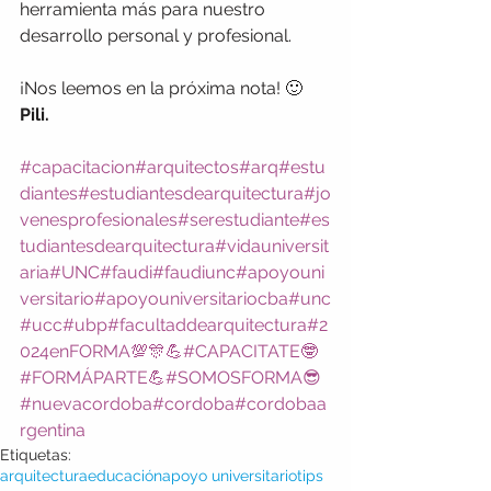
herramienta más para nuestro 
desarrollo personal y profesional.
¡Nos leemos en la próxima nota! 🙂
Pili.
#capacitacion
#arquitectos
#arq
#estu
diantes
#estudiantesdearquitectura
#jo
venesprofesionales
#serestudiante
#es
tudiantesdearquitectura
#vidauniversit
aria
#UNC
#faudi
#faudiunc
#apoyouni
versitario
#apoyouniversitariocba
#unc
#ucc
#ubp
#facultaddearquitectura
#2
024enFORMA💯🎊💪
#CAPACITATE🤓
#FORMÁPARTE💪
#SOMOSFORMA😎
#nuevacordoba
#cordoba
#cordobaa
rgentina
Etiquetas:
arquitectura
educación
apoyo universitario
tips