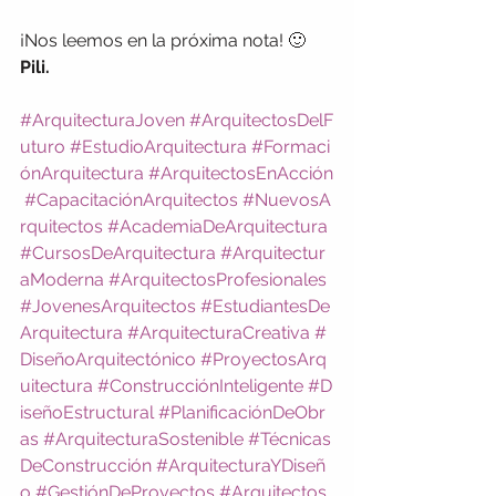
¡Nos leemos en la próxima nota! 🙂
Pili.
#ArquitecturaJoven
#ArquitectosDelF
uturo
#EstudioArquitectura
#Formaci
ónArquitectura
#ArquitectosEnAcción
#CapacitaciónArquitectos
#NuevosA
rquitectos
#AcademiaDeArquitectura
#CursosDeArquitectura
#Arquitectur
aModerna
#ArquitectosProfesionales
#JovenesArquitectos
#EstudiantesDe
Arquitectura
#ArquitecturaCreativa
#
DiseñoArquitectónico
#ProyectosArq
uitectura
#ConstrucciónInteligente
#D
iseñoEstructural
#PlanificaciónDeObr
as
#ArquitecturaSostenible
#Técnicas
DeConstrucción
#ArquitecturaYDiseñ
o
#GestiónDeProyectos
#Arquitectos