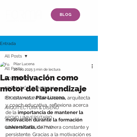
BLOG
Entrada
All Posts
Pilar Lucena
All Posts
26 feb 2025
3 min de lectura
La motivación como
NOSOTROS
motor del aprendizaje
FORMACIÓN CONTINUA
En esta nota, 
Pilar Lucena,
 arquitecta 
PROGRAMAS INFORMÁTICOS
y coach educativa,
reflexiona acerca 
ARQUITECTURA & DISEÑO
de la
 importancia de mantener la 
APOYO UNIVERSITARIO
motivación durante la formación 
universitaria,
de manera constante y 
COACHING EDUCATIVO
persistente. Gracias a la motivación es 