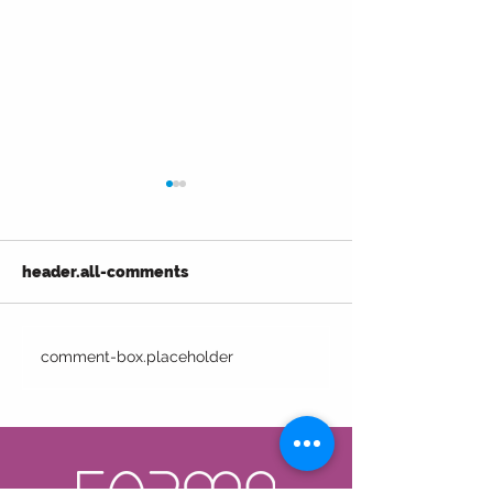
header.all-comments
Nuevo curso: Calculá
Nuevo curso: Di
comment-box.placeholder
tu primera obra.
primera obra.