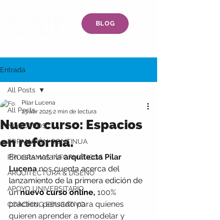
BLOG
Entrada
All Posts
Pilar Lucena
All Posts
23 abr 2025
2 min de lectura
Nuevo curso: Espacios
NOSOTROS
en reforma.
FORMACIÓN CONTINUA
En esta nota la 
arquitecta Pilar 
PROGRAMAS INFORMÁTICOS
Lucena
 nos 
cuenta acerca del 
ARQUITECTURA & DISEÑO
lanzamiento de la primera edición de 
APOYO UNIVERSITARIO
un
 nuevo curso online, 
100% 
práctico, pensado para quienes 
COACHING EDUCATIVO
quieren aprender a remodelar y 