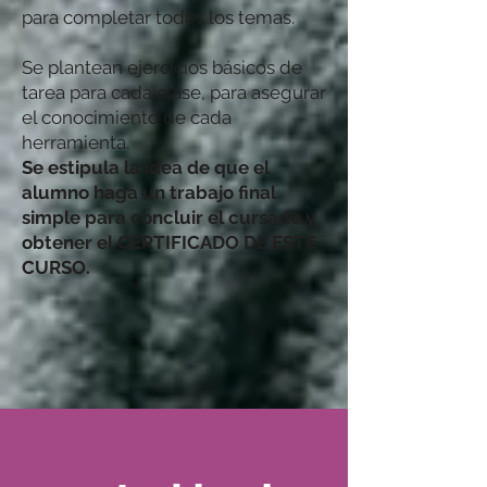
para completar todos los temas.
Se plantean ejercicios básicos de
tarea para cada clase, para asegurar
el conocimiento de cada
herramienta.
Se estipula la idea de que el
alumno haga un trabajo final
simple para concluir el cursado y
obtener el CERTIFICADO DE ESTE
CURSO.