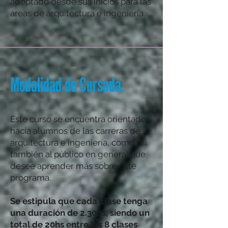
adoptado desde sus inicios para las
áreas de arquitectura e ingeniería.
Modalidad de Cursada.
Este curso se encuentra orientado
hacia alumnos de las carreras de
arquitectura e ingeniería, como así
también al público en general que
desee aprender más sobre este
programa.
Se estipula que
cada clase tenga
una duración de 2.30hs, siendo un
total de 20hs entre las 8 clases