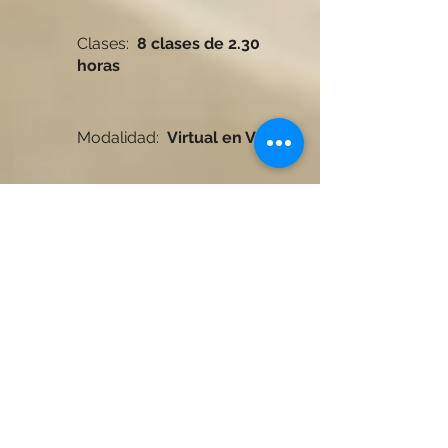
Clases:
8 clases de 2.30
horas
Modalidad:
Virtual en Vivo
Docente:
Nicolás Reynoso.
*
El dictado de todos los cursos queda
sujeto a cubrir un
cupo mínimo de
inscriptos
.
*
FORMA [espacio de arquitectura] se
reserva el derecho de modificar el
calendario