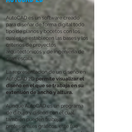
AutoCAD es un software creado
para diseñar de forma digital todo
tipo de planos y bocetos con los
cuales se establecen las bases y los
criterios de proyectos
arquitectónicos y de ingeniería de
gran escala.
La representación de un diseño en
AutoCAD 2D
permite visualizar el
diseño en el que se trabaja en su
extensión de ancho y altura.
Aunque AutoCAD es un programa
de dibujo y diseño con el cual
también pueden trabajar
profesionales gráficos, este fue