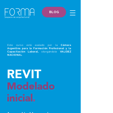
BLOG
Este curso está avalado por la
Cámara
Argentina para la Formación Profesional y la
Capacitación Laboral,
otorgándole
VALIDEZ
NACIONAL
.
REVIT
Modelado
inicia
l
.