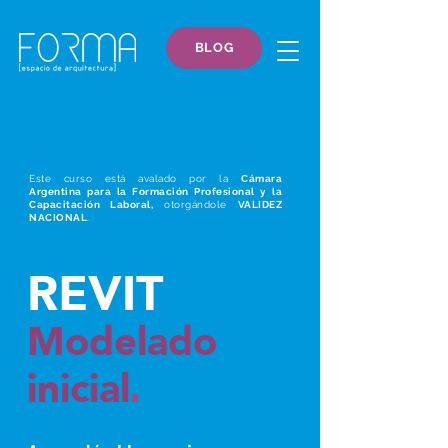
BLOG
Este curso está avalado por la
Cámara
Argentina para la Formación Profesional y la
Capacitación Laboral,
otorgándole
VALIDEZ
NACIONAL
.
REVIT
Modelado
inicia
l
.