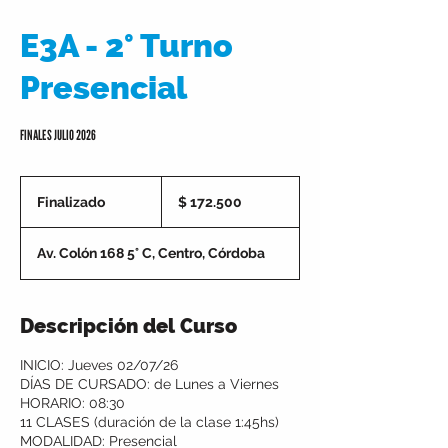
E3A - 2° Turno
Presencial
FINALES JULIO 2026
172.500
pesos
Finalizado
F
$ 172.500
argentinos
i
n
Av. Colón 168 5° C, Centro, Córdoba
a
l
i
z
Descripción del Curso
a
d
INICIO: Jueves 02/07/26
o
DÍAS DE CURSADO: de Lunes a Viernes
HORARIO: 08:30
11 CLASES (duración de la clase 1:45hs)
MODALIDAD: Presencial