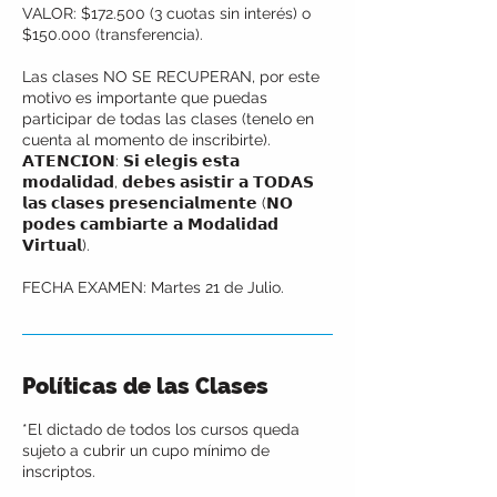
VALOR: $172.500 (3 cuotas sin interés) o
$150.000 (transferencia).
Las clases NO SE RECUPERAN, por este
motivo es importante que puedas
participar de todas las clases (tenelo en
cuenta al momento de inscribirte).
𝗔𝗧𝗘𝗡𝗖𝗜𝗢𝗡: 𝗦𝗶 𝗲𝗹𝗲𝗴𝗶𝘀 𝗲𝘀𝘁𝗮
𝗺𝗼𝗱𝗮𝗹𝗶𝗱𝗮𝗱, 𝗱𝗲𝗯𝗲𝘀 𝗮𝘀𝗶𝘀𝘁𝗶𝗿 𝗮 𝗧𝗢𝗗𝗔𝗦
𝗹𝗮𝘀 𝗰𝗹𝗮𝘀𝗲𝘀 𝗽𝗿𝗲𝘀𝗲𝗻𝗰𝗶𝗮𝗹𝗺𝗲𝗻𝘁𝗲 (𝗡𝗢
𝗽𝗼𝗱𝗲𝘀 𝗰𝗮𝗺𝗯𝗶𝗮𝗿𝘁𝗲 𝗮 𝗠𝗼𝗱𝗮𝗹𝗶𝗱𝗮𝗱
𝗩𝗶𝗿𝘁𝘂𝗮𝗹).
FECHA EXAMEN: Martes 21 de Julio.
Políticas de las Clases
*El dictado de todos los cursos queda
sujeto a cubrir un cupo mínimo de
inscriptos.