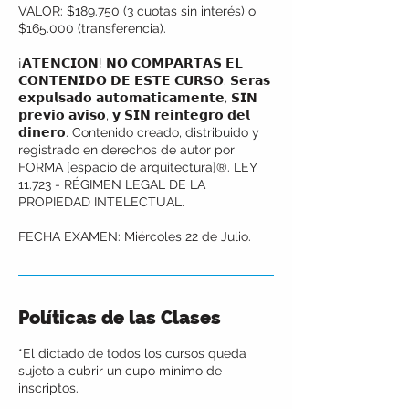
VALOR: $189.750 (3 cuotas sin interés) o
$165.000 (transferencia).
¡𝗔𝗧𝗘𝗡𝗖𝗜𝗢𝗡! 𝗡𝗢 𝗖𝗢𝗠𝗣𝗔𝗥𝗧𝗔𝗦 𝗘𝗟
𝗖𝗢𝗡𝗧𝗘𝗡𝗜𝗗𝗢 𝗗𝗘 𝗘𝗦𝗧𝗘 𝗖𝗨𝗥𝗦𝗢. 𝗦𝗲𝗿𝗮𝘀
𝗲𝘅𝗽𝘂𝗹𝘀𝗮𝗱𝗼 𝗮𝘂𝘁𝗼𝗺𝗮𝘁𝗶𝗰𝗮𝗺𝗲𝗻𝘁𝗲, 𝗦𝗜𝗡
𝗽𝗿𝗲𝘃𝗶𝗼 𝗮𝘃𝗶𝘀𝗼, 𝘆 𝗦𝗜𝗡 𝗿𝗲𝗶𝗻𝘁𝗲𝗴𝗿𝗼 𝗱𝗲𝗹
𝗱𝗶𝗻𝗲𝗿𝗼. Contenido creado, distribuido y
registrado en derechos de autor por
FORMA [espacio de arquitectura]®. LEY
11.723 - RÉGIMEN LEGAL DE LA
PROPIEDAD INTELECTUAL.
FECHA EXAMEN: Miércoles 22 de Julio.
Políticas de las Clases
*El dictado de todos los cursos queda
sujeto a cubrir un cupo mínimo de
inscriptos.