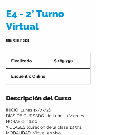
E4 - 2° Turno
Virtual
FINALES JULIO 2026
189.750
pesos
Finalizado
F
$ 189.750
argentinos
i
n
Encuentro Online
a
l
i
z
Descripción del Curso
a
d
INICIO: Lunes 13/07/26
o
DÍAS DE CURSADO: de Lunes a Viernes
HORARIO: 16:00
7 CLASES (duración de la clase 1:45hs)
MODALIDAD: Virtual en vivo