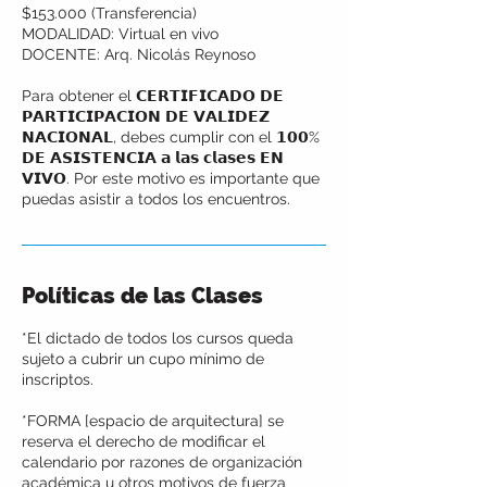
$153.000 (Transferencia)
MODALIDAD: Virtual en vivo
DOCENTE: Arq. Nicolás Reynoso
Para obtener el 𝗖𝗘𝗥𝗧𝗜𝗙𝗜𝗖𝗔𝗗𝗢 𝗗𝗘
𝗣𝗔𝗥𝗧𝗜𝗖𝗜𝗣𝗔𝗖𝗜𝗢𝗡 𝗗𝗘 𝗩𝗔𝗟𝗜𝗗𝗘𝗭
𝗡𝗔𝗖𝗜𝗢𝗡𝗔𝗟, debes cumplir con el 𝟭𝟬𝟬%
𝗗𝗘 𝗔𝗦𝗜𝗦𝗧𝗘𝗡𝗖𝗜𝗔 𝗮 𝗹𝗮𝘀 𝗰𝗹𝗮𝘀𝗲𝘀 𝗘𝗡
𝗩𝗜𝗩𝗢. Por este motivo es importante que
puedas asistir a todos los encuentros.
Políticas de las Clases
*El dictado de todos los cursos queda
sujeto a cubrir un cupo mínimo de
inscriptos.
*FORMA [espacio de arquitectura] se
reserva el derecho de modificar el
calendario por razones de organización
académica u otros motivos de fuerza