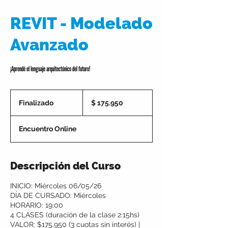
REVIT - Modelado
Avanzado
¡Aprendé el lenguaje arquitectónico del futuro!
175.950
pesos
Finalizado
F
$ 175.950
argentinos
i
n
Encuentro Online
a
l
i
z
Descripción del Curso
a
d
INICIO: Miércoles 06/05/26
o
DÍA DE CURSADO: Miércoles
HORARIO: 19:00
4 CLASES (duración de la clase 2:15hs)
VALOR: $175.950 (3 cuotas sin interés) |