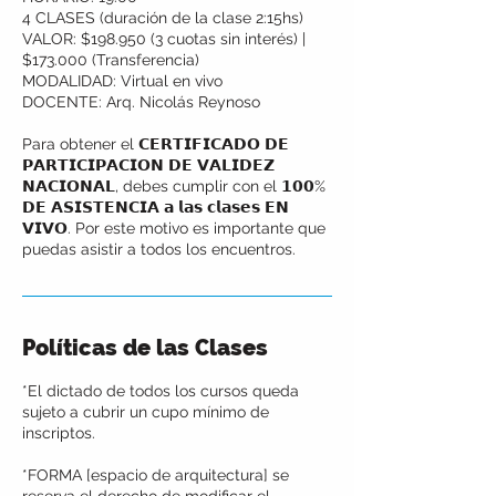
4 CLASES (duración de la clase 2:15hs)
VALOR: $198.950 (3 cuotas sin interés) |
$173.000 (Transferencia)
MODALIDAD: Virtual en vivo
DOCENTE: Arq. Nicolás Reynoso
Para obtener el 𝗖𝗘𝗥𝗧𝗜𝗙𝗜𝗖𝗔𝗗𝗢 𝗗𝗘
𝗣𝗔𝗥𝗧𝗜𝗖𝗜𝗣𝗔𝗖𝗜𝗢𝗡 𝗗𝗘 𝗩𝗔𝗟𝗜𝗗𝗘𝗭
𝗡𝗔𝗖𝗜𝗢𝗡𝗔𝗟, debes cumplir con el 𝟭𝟬𝟬%
𝗗𝗘 𝗔𝗦𝗜𝗦𝗧𝗘𝗡𝗖𝗜𝗔 𝗮 𝗹𝗮𝘀 𝗰𝗹𝗮𝘀𝗲𝘀 𝗘𝗡
𝗩𝗜𝗩𝗢. Por este motivo es importante que
puedas asistir a todos los encuentros.
Políticas de las Clases
*El dictado de todos los cursos queda
sujeto a cubrir un cupo mínimo de
inscriptos.
*FORMA [espacio de arquitectura] se