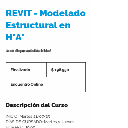
REVIT - Modelado
Estructural en
H°A°
¡Aprendé el lenguaje arquitectónico del futuro!
198.950
pesos
Finalizado
F
$ 198.950
argentinos
i
n
Encuentro Online
a
l
i
z
Descripción del Curso
a
d
INICIO: Martes 21/07/25
o
DÍAS DE CURSADO: Martes y Jueves
HORARIO: 19:00