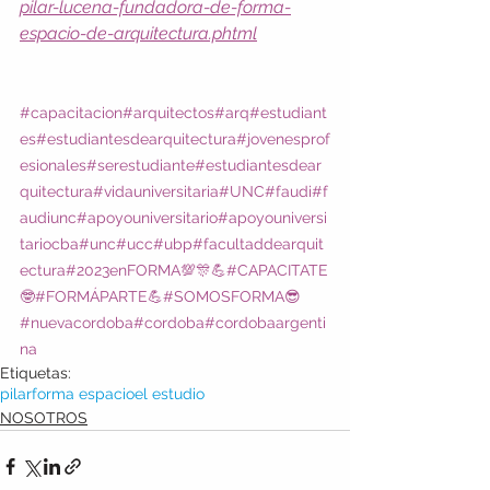
pilar-lucena-fundadora-de-forma-
espacio-de-arquitectura.phtml
#capacitacion
#arquitectos
#arq
#estudiant
es
#estudiantesdearquitectura
#jovenesprof
esionales
#serestudiante
#estudiantesdear
quitectura
#vidauniversitaria
#UNC
#faudi
#f
audiunc
#apoyouniversitario
#apoyouniversi
tariocba
#unc
#ucc
#ubp
#facultaddearquit
ectura
#2023enFORMA💯🎊💪
#CAPACITATE
🤓
#FORMÁPARTE💪
#SOMOSFORMA😎
#nuevacordoba
#cordoba
#cordobaargenti
na
Etiquetas:
pilar
forma espacio
el estudio
NOSOTROS