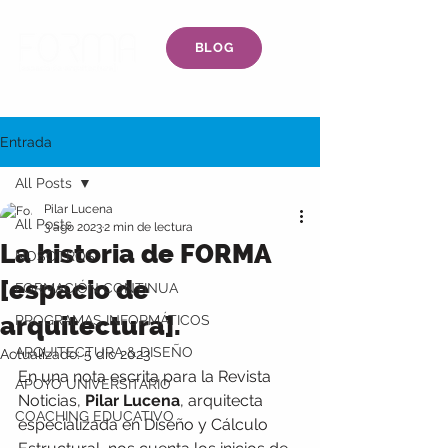
BLOG
Entrada
All Posts
Pilar Lucena
All Posts
3 ago 2023
2 min de lectura
La historia de FORMA
NOSOTROS
[espacio de
FORMACIÓN CONTINUA
arquitectura].
PROGRAMAS INFORMÁTICOS
ARQUITECTURA & DISEÑO
Actualizado:
5 dic 2023
En una nota escrita para la Revista 
APOYO UNIVERSITARIO
Noticias, 
Pilar Lucena
, 
arquitecta 
COACHING EDUCATIVO
especializada en Diseño y Cálculo 