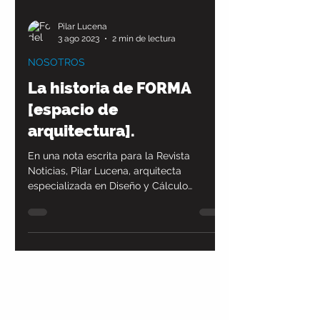
Pilar Lucena
3 ago 2023
2 min de lectura
NOSOTROS
La historia de FORMA
[espacio de
arquitectura].
En una nota escrita para la Revista
Noticias, Pilar Lucena, arquitecta
especializada en Diseño y Cálculo
Estructural, nos cuenta los...